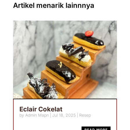
Artikel menarik lainnnya
Eclair Cokelat
by
Admin Mapn
|
Jul 18, 2025
|
Resep
READ MORE