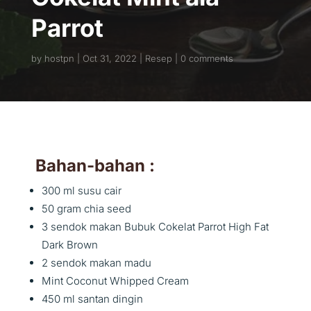
Parrot
by
hostpn
Oct 31, 2022
Resep
0 comments
Bahan-bahan :
300 ml susu cair
50 gram chia seed
3 sendok makan Bubuk Cokelat Parrot High Fat
Dark Brown
2 sendok makan madu
Mint Coconut Whipped Cream
450 ml santan dingin