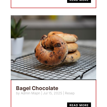
Bagel Chocolate
by
Admin Mapn
|
Jul 15, 2025
|
Resep
READ MORE