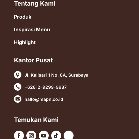
Tentang Kami
Produk
Inspirasi Menu
Highlight
Kantor Pusat
Jl. Kalisari 1 No. 8A, Surabaya

+62812-9299-9987

hallo@mapn.co.id

Temukan Kami