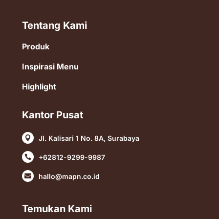
Tentang Kami
Produk
Inspirasi Menu
Highlight
Kantor Pusat
Jl. Kalisari 1 No. 8A, Surabaya

+62812-9299-9987

hallo@mapn.co.id

Temukan Kami