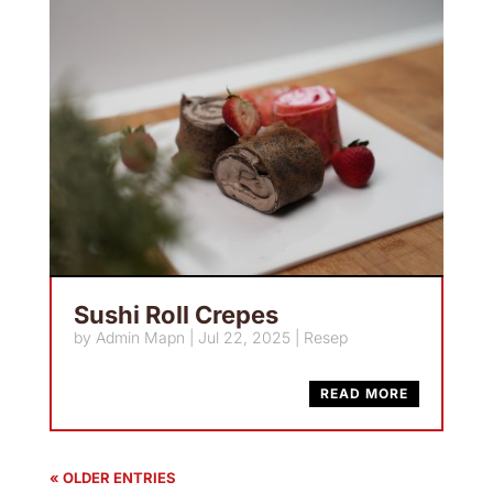
Sushi Roll Crepes
by
Admin Mapn
|
Jul 22, 2025
|
Resep
READ MORE
« OLDER ENTRIES