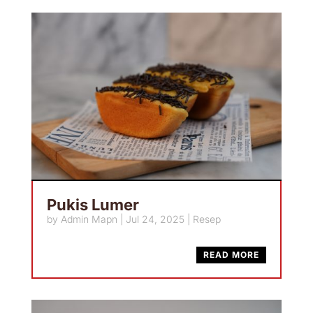
Pukis Lumer
by
Admin Mapn
|
Jul 24, 2025
|
Resep
READ MORE