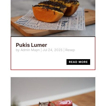
Pukis Lumer
by
Admin Mapn
|
Jul 24, 2025
|
Resep
READ MORE