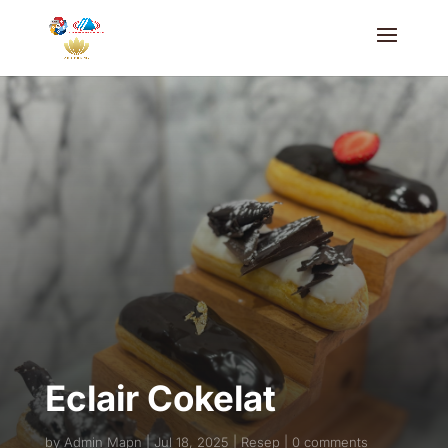
Eclair Cokelat
by
Admin Mapn
Jul 18, 2025
Resep
0 comments