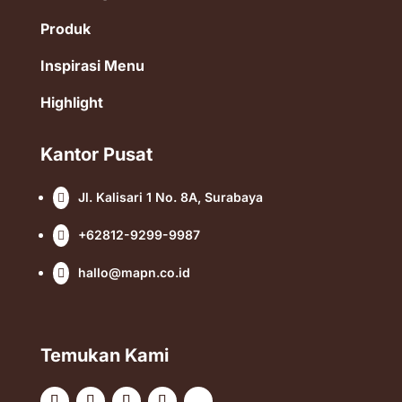
Produk
Inspirasi Menu
Highlight
Kantor Pusat
Jl. Kalisari 1 No. 8A, Surabaya

+62812-9299-9987

hallo@mapn.co.id

Temukan Kami