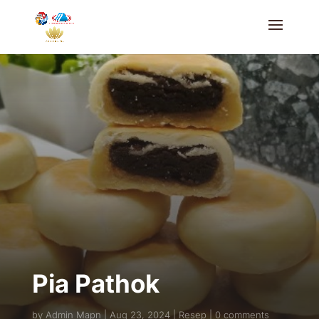
Pia Pathok
by
Admin Mapn
Aug 23, 2024
Resep
0 comments