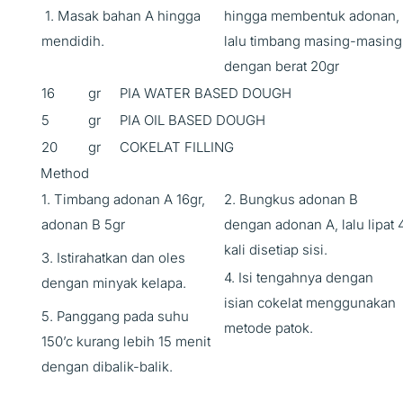
1. Masak bahan A hingga
hingga membentuk adonan,
mendidih.
lalu timbang masing-masing
dengan berat 20gr
16
gr
PIA WATER BASED DOUGH
5
gr
PIA OIL BASED DOUGH
20
gr
COKELAT FILLING
Method
1. Timbang adonan A 16gr,
2. Bungkus adonan B
adonan B 5gr
dengan adonan A, lalu lipat 
kali disetiap sisi.
3. Istirahatkan dan oles
4. Isi tengahnya dengan
dengan minyak kelapa.
isian cokelat menggunakan
5. Panggang pada suhu
metode patok.
150’c kurang lebih 15 menit
dengan dibalik-balik.