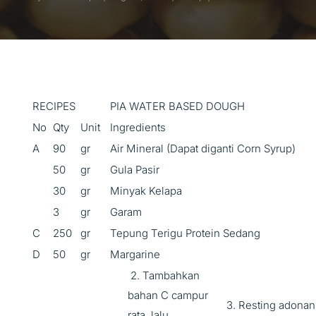
RECIPES
PIA WATER BASED DOUGH
No
Qty
Unit
Ingredients
A
90
gr
Air Mineral (Dapat diganti Corn Syrup)
50
gr
Gula Pasir
30
gr
Minyak Kelapa
3
gr
Garam
C
250
gr
Tepung Terigu Protein Sedang
D
50
gr
Margarine
2. Tambahkan
bahan C campur
3. Resting adonan
rata, lalu