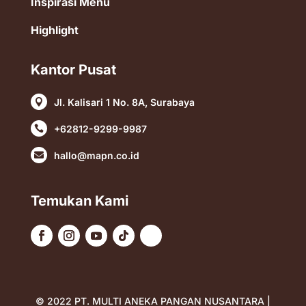
Inspirasi Menu
Highlight
Kantor Pusat
Jl. Kalisari 1 No. 8A, Surabaya

+62812-9299-9987

hallo@mapn.co.id

Temukan Kami
© 2022 PT. MULTI ANEKA PANGAN NUSANTARA |