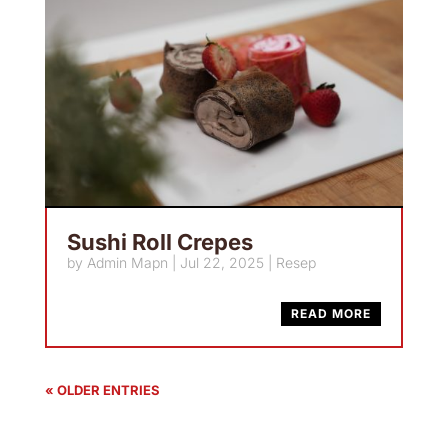
Sushi Roll Crepes
by
Admin Mapn
|
Jul 22, 2025
|
Resep
READ MORE
« OLDER ENTRIES