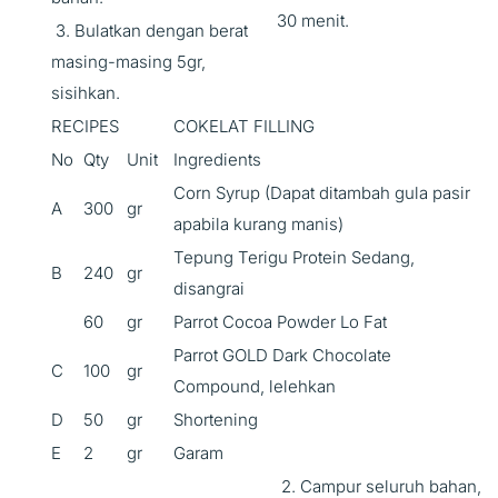
30 menit.
3. Bulatkan dengan berat
masing-masing 5gr,
sisihkan.
RECIPES
COKELAT FILLING
No
Qty
Unit
Ingredients
Corn Syrup (Dapat ditambah gula pasir
A
300
gr
apabila kurang manis)
Tepung Terigu Protein Sedang,
B
240
gr
disangrai
60
gr
Parrot Cocoa Powder Lo Fat
Parrot GOLD Dark Chocolate
C
100
gr
Compound, lelehkan
D
50
gr
Shortening
E
2
gr
Garam
2. Campur seluruh bahan,