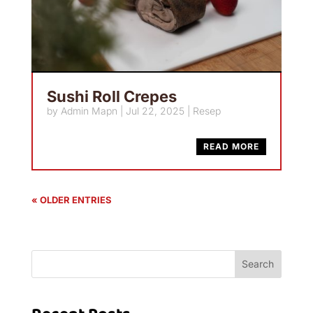
Sushi Roll Crepes
by
Admin Mapn
|
Jul 22, 2025
|
Resep
READ MORE
« OLDER ENTRIES
Search