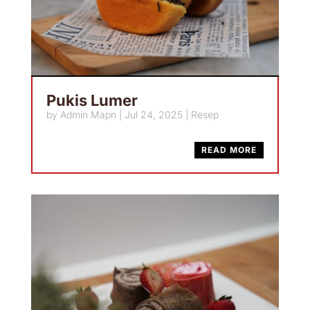
Pukis Lumer
by
Admin Mapn
|
Jul 24, 2025
|
Resep
READ MORE