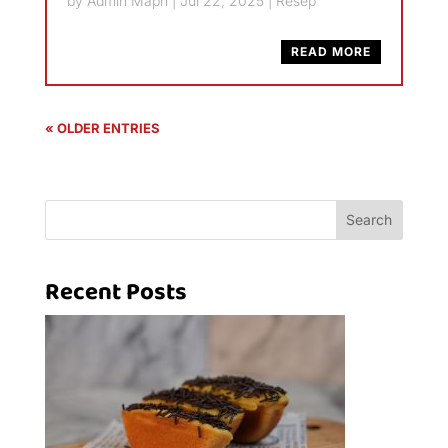
by
Admin Mapn
|
Jul 22, 2025
|
Resep
READ MORE
« OLDER ENTRIES
Search
Recent Posts