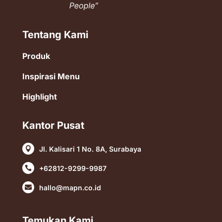
Tentang Kami
Produk
Inspirasi Menu
Highlight
Kantor Pusat
Jl. Kalisari 1 No. 8A, Surabaya

+62812-9299-9987

hallo@mapn.co.id

Temukan Kami