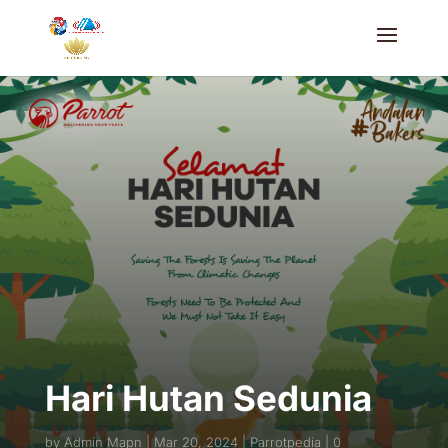
Hari Hutan Sedunia
by
Admin Mapn
Mar 20, 2024
Parrotpedia
0