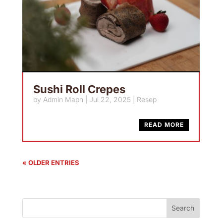
Sushi Roll Crepes
by
Admin Mapn
|
Jul 22, 2025
|
Resep
READ MORE
« OLDER ENTRIES
Search