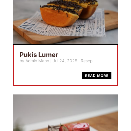
Pukis Lumer
by
Admin Mapn
|
Jul 24, 2025
|
Resep
READ MORE