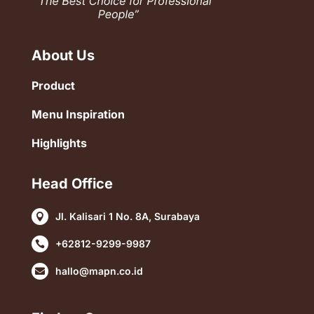
About Us
Product
Menu Inspiration
Highlights
Head Office
Jl. Kalisari 1 No. 8A, Surabaya

+62812-9299-9987

hallo@mapn.co.id
